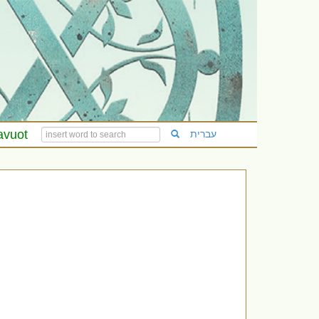
avuot
עברית