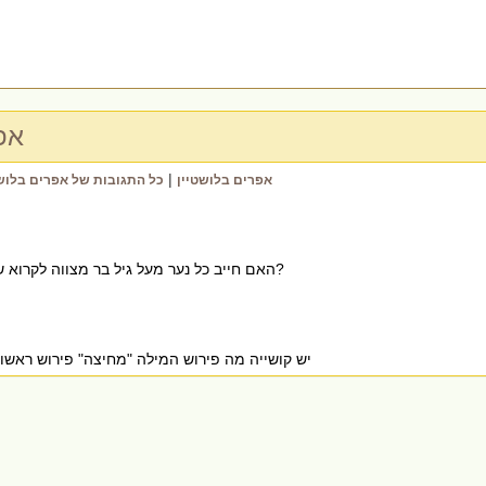
אפ
|
the all chiddushim of אפרים בלושטיין
כל התגובות של אפרים בלושט
האם חייב כל נער מעל גיל בר מצווה לקרוא שניים מקרא ואחד תרגום?
יש קושייה מה פירוש המילה "מחיצה" פירוש ראשון