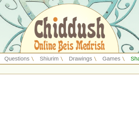
Questions
Shiurim
Drawings
Games
Sh