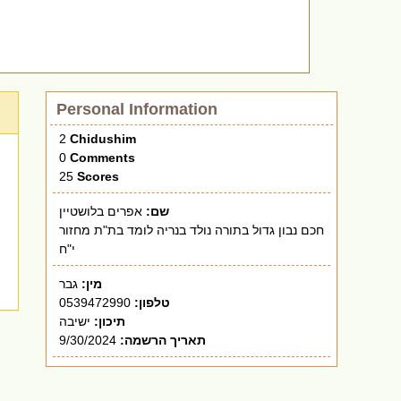
Personal Information
2
Chidushim
0
Comments
25
Scores
שם:
אפרים בלושטיין
חכם נבון גדול בתורה נולד בנריה לומד בת"ת מחזור
י"ח
מין:
גבר
0539472990
טלפון:
תיכון:
ישיבה
9/30/2024
תאריך הרשמה: