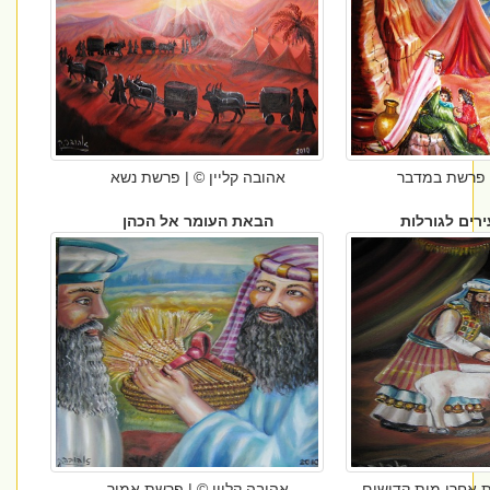
| פרשת במדבר
אהובה קליין © | פרשת נשא
ירים לגורלות
הבאת העומר אל הכהן
ת אחרי מות קדושים
אהובה קליין © | פרשת אמור