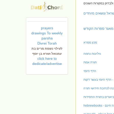
ראל ונושאים מיוחדים
prayers
מאגר ספרות הקודש
drawings To weekly
parsha
מכון ממרא
Divrei Torah
לעילוי נשמת מרים בת
גיליונות נחמה
עמנואל ועזרא בן יוסף
click here to
תורת אמת
dedicate/advertise
הדף היומי
 - הדף היומי בעשר דקות
נה לכתיבת חידושי תורה
וביאורים בתורת החסידות
רדה חינם