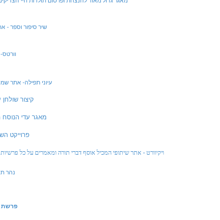
mytzadik - מאגר גדול מאוד להנצחת ופרסום תולדות חיי הצדי
שיר סיפור וספר - א
וורטס- 
עיוני תפילה- אתר שמ
קיצור שולחן 
מאגר עדי הנוסח ה
פרוייקט השו
ויקיוורט - אתר שיתופי המכיל אוסף דברי תורה ומאמרים על כל פרשיות 
נהר תו
פרשת ה