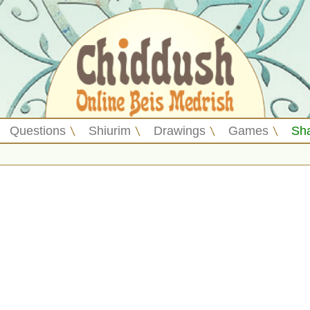
Questions
Shiurim
Drawings
Games
Sh