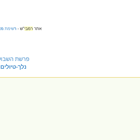
אתר
רמבי
"ש -
ר
שימת
מ
א
פרשת השבוע 
נלך-טיולים 