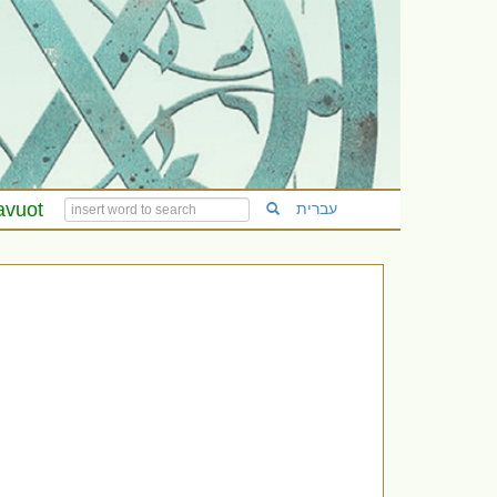
avuot
עברית