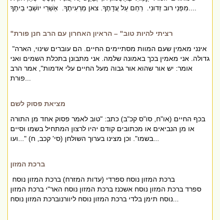
מִפְּנֵי רוב זְדונִי. רַחֵם עַל עֲדָתֶךָ. צאן מַרְעִיתֶךָ. אַשְׁרֵי יושְׁבֵי בֵיתֶךָ....
"רציתי להיות טוב" – הראיון האחרון עם הרב חנן פורת
"אינני מאמין שעם המוות מסתיימים החיים. הם עוברים שינוי, הארה
גדולה. אני מאמין בכך באמונה שלמה. אני מתבונן בתכלת השמים ואני
אומר: יש אור שהוא אור גבוה מעל החיים עלי אדמות", אמר הרב
פורת...
מציאת פסוק לשם
בכף החיים (או"ח, סו"ס קכ"ב) כתב: "טוב לאמר פסוק אחד מן התורה
או מן הנביאים או מכתובים קודם יהיו לרצון המתחיל בשמו וסיים
בשמו". וכן מצינו בערוך השולחן (סי' קכב, ח) "...ועו...
ברכת המזון
ברכת המזון נוסח ספרדי (עדות המזרח) ברכת המזון נוסח
ספרד ברכת המזון נוסח אשכנז ברכת המזון נוסח האר"י ברכת המזון
נוסח תימן בלדי ברכת המזון נוסח ליוורנוברכת המזון נוסח...