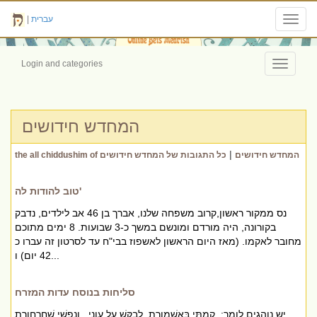
עברית
|
Toggl
navig
Login and categories
Toggle
navigati
המחדש חידושים
|
the all chiddushim of המחדש חידושים
כל התגובות של המחדש חידושים
טוב להודות לה'
נס ממקור ראשון,קרוב משפחה שלנו, אברך בן 46 אב לילדים, נדבק
בקורונה, היה מורדם ומונשם במשך כ-3 שבועות. 8 ימים מתוכם
מחובר לאקמו. (מאז היום הראשון לאשפוז בבי"ח עד לסרטון זה עברו כ
42 יום) ו...
סליחות בנוסח עדות המזרח
יש נוהגים לומר: קַמְתִּי בְּאַשְׁמורֶת, לְבַקֵּשׁ עַל עֲונִי. וְנַפְשִׁי שְׁחַרְחורֶת