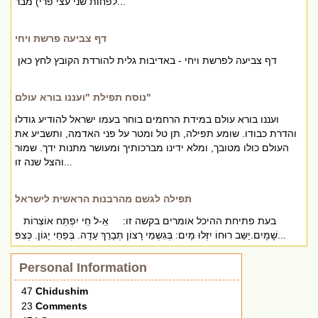
לפחות שני עצי פרי) מבר...
דף צביעה פרשת ויחי
דף צביעה לפרשת ויחי - באדיבות גלית להורדת הקובץ לחץ כאן
נוסח תפילת "ועננו בורא עולם"
ועננו בורא עולם במידת הרחמים בוחר בעמו ישראל להודיע גודלו
והדרת כבודו. שומע תפילה, תן טל ומטר על פני האדמה, ותשביע את
העולם כולו מטובך, ומלא ידינו מברכותיך ומעושר מתנות ידך. שמור
והצל שנה זו...
תפילה לגשם מהרבנות הראשית לישראל
בעת פתיחת ההיכל אומרים בקשה זו: אֵ-ל חַי יִפְתַּח אוֹצְרוֹת
שָׁמָיִם.יַשֵּב רוּחוֹ יִזְּלוּ מָיִם: בְּגִשְמֵי רָצוֹן תְּבָרֵךְ עֵדָה. בְּפַחֵי יָגוֹן. כְּצִפּ...
Personal Information
47
Chidushim
23
Comments