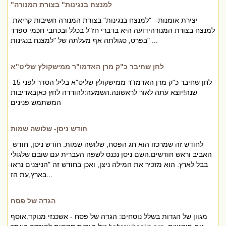
"למנצח בנגינות" בצורת המנורה
יצירת אומנות- "למנצח בנגינות" בצורת המנורה חשיבות קריאת
למנצח בצורת המנורהידועה היא בדברי חז"ל בכלל ובכתבי חכמי ספרד
בפרט, סגולתה אף מעלתה של "למצנח בנגינות" ...
לחן שחיבר כ"ק מרן האדמו"ר ממישקולץ שליט"א
לחן שחיבר כ"ק מרן האדמו"ר ממישקולץ שליט"א בליל הסדר לפני 15
שנה!יוצא עתה לאור לראשונה.השמעה:להורדה לחץ כאןבאדיבות
המשתמש פנינים
חודש ניסן- שלושה שמות
לחודש זה שמרכזו הוא חג הפסח, שלושה שמות. חודש ניסן, חודש
האביב וראש חודשים.השם ניסן נכנס לשפה העברית עם שובם שלגולי
בבל לארץ. הוא מזכיר את המילה ניצן, ואכן בחודש זה "הניצנים נראו
בארץ,עת הז...
הגדה של פסח
מגוון של הגדות בשלל נוסחים: הגדה של פסח - אשכנזי מנוקד.אוסף