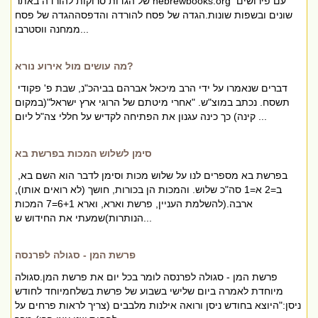
של הגדות סרוקות להורדה באתר hebrewbooks.org עם פירושים
שונים ובשפות שונות.הגדה של פסח להורדה והדפסההגדה של פסח
ממחנה ווסטרבו...
מה עושים מול אירוע נורא?
דברים שנאמרו על ידי הרב מיכאל אברהם בביהכ"נ, שבת פ' פקודי
תשסח. נכתב במוצ"ש. "אחרי מיטתם של הרוגי ארץ ישראל"(במקום
קינה) כך כינה עגנון את הפתיחה לקדיש על חללי צה"ל ליום ...
סימן לשלוש המכות בפרשת בא
בפרשת בא מספרים לנו על שלוש מכות וסימן לדבר הוא השם בא,
ב=2 א=1 סה"כ שלוש. והמכות הן בכורות, חושך (לא רואים אותו),
ארבה.(להשלמת העניין, פרשת וארא, וארא 6+1=7 המכות
הנותרות)שמעתי את החידוש ש...
פרשת המן - סגולה לפרנסה
פרשת המן - סגולה לפרנסה לומר בכל יום את פרשת המן.סגולה
מיוחדת לאמרה ביום שלישי בשבוע של פרשת בשלחמיוחד לחודש
ניסן:"היוצא בחודש ניסן ורואה אילנות מלבבים (צריך לראות פרחים על