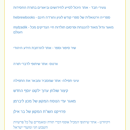
צעירי חבד - אתר היכול לסייע לחידושים וביאורים בתורת החסידות
hebrewbooks - ספרייה וירטואלית של ספרי קודש לעיון והורדה חינם
mytzadik - מאגר גדול מאוד להנצחת ופרסום תולדות חיי הצדיקים מכל
העולם
שיר סיפור וספר - אתר להרחבת הידע היהודי
וורטס- אתר שיתופי לדברי תורה
עיוני תפילה- אתר שמסביר ומבאר את התפילה
קיצור שולחן ערוך ילקוט יוסף החדש
מאגר עדי הנוסח המקוון של מכון ליברמן
פרוייקט השו"ת המקוון של בר אילן
ויקיוורט - אתר שיתופי המכיל אוסף דברי תורה ומאמרים על כל פרשיות
השבוע חגי ומועדי ישראל