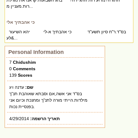
התורה?מדוע רות התגיירה? בחג השבועות קראנו את מגילת
רות.מעניין מ...
כי אהבתיך אלי
בס"ד.ר"ח סיון תשע"ד כי אהבתיך א-לי יהא השיעור
לע&...
Personal Information
7
Chidushim
0
Comments
139
Scores
שם:
עדנה ויג
בס"ד אני אשה,אם וסבתא שאוהבת תנ"ך
מילדות.הייתי מורה לתנ"ך ומחנכת וכיום אני
בפנסיית נכות.
תאריך הרשמה:
4/29/2014