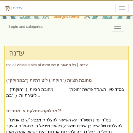
עברית
|
Toggl
navig
Login and categories
Toggle
navigati
עדנה
|
the all chiddushim of עדנה
כל התגובות של עדנה
מחובת הציות ("חוקת") ליצירתיות ("במחוקק")
בס"ד סיון תשע"ד פרשת "חוקת" מחובת הציות (="חוקת")
ליצירתיות (="במ...
מחלוקת-מחלקת או מחברת?!
בס"ד סיון תשע"ד יהא השיעור להצלחת מבצע "שובו אחים"
,להצלתם של אייל בן איריס תשורה,גיל-עד מיכאל בן בת-גלים ו-יעקב
נפתלי בן רחל דבורה ולהרבות אחדות בעם ישראל אהבה ואחו...