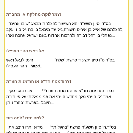
מחלוקת-מחלקת או מחברת?!
בס"ד סיון תשע"ד יהא השיעור להצלחת מבצע "שובו אחים"
,להצלתם של אייל בן איריס תשורה,גיל-עד מיכאל בן בת-גלים ו-יעקב
נפתלי בן רחל דבורה ולהרבות אחדות בעם ישראל אהבה ואחו...
אל ראש ההר העפילו
בס"ד ט"ו סיון תשע"ד פרשת "שלח" העפילו,אל ראש
ההר,העפילו http:/...
הזדמנות חד"פ או הזדמנות חוזרת?!
בס"ד הזדמנות חד"פ או הזדמנות חוזרת?! זאב ז'בוטינסקי
אמר:"לו הייתי מלך,מחדש הייתי את פני ממלכתי על פי תורת
היובל".בפרשת "בהר" ניתן...
למה יתרו?למה רות?
בס"ד.ח' סיון תשע"ד פרשת "בהעלותך" מדוע יתרו חיבב את