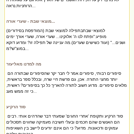
הרוחניות.נראה...
מוצאי שבת - שערי אורה...
למוצאי שבתבתפילה למוצאי שבת (המודפסת בסידורים)
מופיע:"ופתח לנו ה' אלוקינו... שערי אורה, שערי אורך ימים
ושנים..." (ועוד כשישים שערים).מה עניינה של תפילה זו? ומדוע דוקא
במוצ"ש?מ...
מה למדנו מאליעזר
סיפורים רבותי, סיפורים.אמר לי חבר יקר שהסיפורים שבתורה הם
יותר מחצי התורה. אכן, גם פרשת חיי שרה, ובכלל ספר בראשית,
מלאים סיפורים. מדוע חשוב לתורה להאריך כל כך בסיפורים? ראשית,
כי זה ממש מענ...
סוד הרקיע
סוד הרקיע ותקופת 'אחרי החגים' שמעתי דבר שהדהים אותי. רבים
הם האנשים שהם חכמים ובעלי חשיבה מעמיקה שחווים תסכולים
עמוקים ודכאונות. מדוע? כי הם אינם יודעים ליישב בין השאיפות