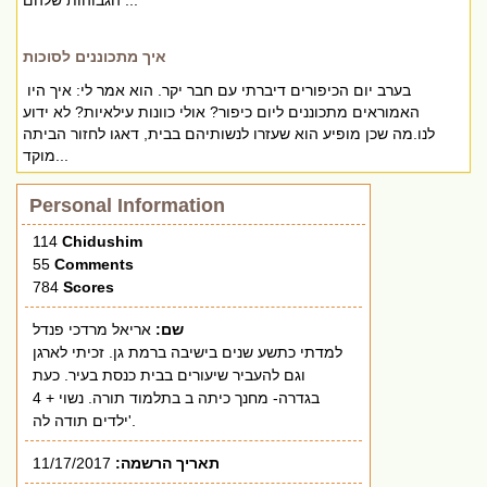
הגבוהות שלהם ...
איך מתכוננים לסוכות
בערב יום הכיפורים דיברתי עם חבר יקר. הוא אמר לי: איך היו
האמוראים מתכוננים ליום כיפור? אולי כוונות עילאיות? לא ידוע
לנו.מה שכן מופיע הוא שעזרו לנשותיהם בבית, דאגו לחזור הביתה
מוקד...
Personal Information
114
Chidushim
55
Comments
784
Scores
שם:
אריאל מרדכי פנדל
למדתי כתשע שנים בישיבה ברמת גן. זכיתי לארגן
וגם להעביר שיעורים בבית כנסת בעיר. כעת
בגדרה- מחנך כיתה ב בתלמוד תורה. נשוי + 4
ילדים תודה לה'.
תאריך הרשמה:
11/17/2017