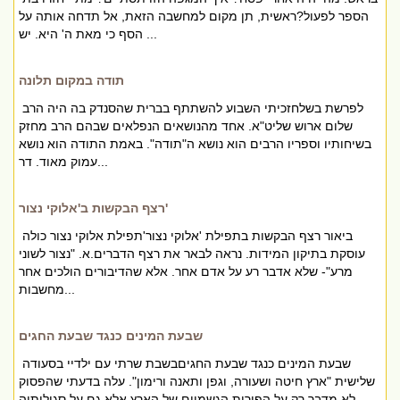
הספר לפעול?ראשית, תן מקום למחשבה הזאת, אל תדחה אותה על
הסף כי מאת ה' היא. יש ...
תודה במקום תלונה
לפרשת בשלחזכיתי השבוע להשתתף בברית שהסנדק בה היה הרב
שלום ארוש שליט"א. אחד מהנושאים הנפלאים שבהם הרב מחזק
בשיחותיו וספריו הרבים הוא נושא ה"תודה". באמת התודה הוא נושא
עמוק מאוד. דר...
רצף הבקשות ב'אלוקי נצור'
ביאור רצף הבקשות בתפילת 'אלוקי נצור'תפילת אלוקי נצור כולה
עוסקת בתיקון המידות. נראה לבאר את רצף הדברים.א. "נצור לשוני
מרע"- שלא אדבר רע על אדם אחר. אלא שהדיבורים הולכים אחר
מחשבות...
שבעת המינים כנגד שבעת החגים
שבעת המינים כנגד שבעת החגיםבשבת שרתי עם ילדיי בסעודה
שלישית "ארץ חיטה ושעורה, וגפן ותאנה ורימון". עלה בדעתי שהפסוק
לא מדבר רק על הפירות הגשמיים של הארץ אלא גם על סגולותיה