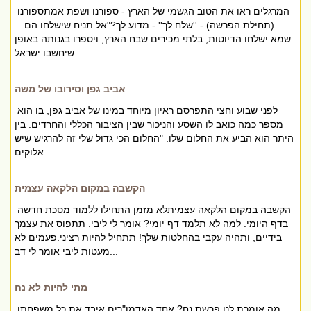
המרגלים ראו את הטוב הגשמי של הארץ - ספורנו ושפת אמתספורנו
(תחילת הפרשה) - ''שלח לך'' - מדוע לך?"אל תניח שישלחו הם…
שמא ישלחו הדיוטות, בלתי מכירים שבח הארץ, ויספרו בגנותה באופן
שיחשבו ישראל ...
אביב גפן וסירובו של משה
לפני שבוע וחצי התפרסם ראיון מיוחד במינו של אביב גפן, בו הוא
מספר כמה כואב לו השסע והניכור שבין הציבור הכללי והחרדים. בין
היתר הוא הביע את החלום שלו. "החלום הכי גדול שלי זה להרגיש שיש
אלוקים...
הקשבה במקום הלקאה עצמית
הקשבה במקום הלקאה עצמיתלא מזמן התחילו ללמוד מסכת חדשה
בדף היומי. למה לא תלמד דף יומי? אומר לי ליבי. תתפוס את עצמך
בידיים, ותהיה עקבי בהחלטות שלך! תתחיל להיות רציני.פעמים לא
מעטות ליבי אומר לי דב...
מתי להיות לא נח
מה אומרת לנו פרשת נח? אחד האדמו"רים איבד את כל משפחתו