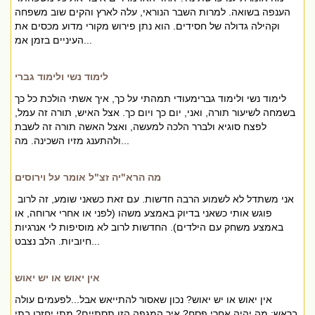
הענפה בשואה. למרות השבר הנוראי, עלה לארץ והקים שוב משפחה
וקהילה גדולה של חסידים. הוא נתן פירוש מקורי מדוע מכסים את
העיניים בזמן אמ...
לימוד נשי ולימוד גברי
לימוד נשי ולימוד גברימעודי תמהתי על כך, איך אשתי הולכת כל כך
בשמחה לשיעור תורה, ואני, יום כך ויום כך. אצל האיש, תורה זה עמל,
לפצח סוגיא ולברר הלכה למעשה, ואצל האשה תורה זה לשבת
ולהתענג מזיו השכינה. מה...
מה הרא"יה זצ"ל אומר על וירוסים
אני משתדל לא לשמוע הרבה חדשות. עם זאת כשאני שומע, זה לרוב
פוגש אותי כשאני בדיוק באמצע משהו (לפני או אחרי ארוחה, או
באמצע משחק עם הילדים). החדשות לרוב לא מוסיפות לי אנרגיות
חיוביות. הלב נצבט...
אין יאוש או יש יאוש
אין יאוש או יש יאוש? נכון שאסור להתייאש אבל...לפעמים עולה
בראש: מה יהיה אחרי פסח? איך המגפה הזו תסתיים? מתי יחזרו בתי