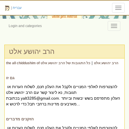
עברית
|
Toggl
navig
Login and categories
Toggle
navigati
הרב יהושע אלט
|
the all chiddushim of הרב יהושע אלט
כל התגובות של הרב יהושע אלט
גם זו
להצטרפות לאלפי המנויים ולקבל את העלון חנם, לשלוח הערות או
תגובות, נא ליצור קשר עם הרב יהושע אלט
. העלון מתפרסם בשש יבשות וביותר
yalt3285@gmail.com
בכתובת
מארבעים מדינות ברחבי תבל.כדי לרכוש א...
הזקנים מדברים
להצטרפות לאלפי המנויים ולקבל את העלון חנם, לשלוח הערות או