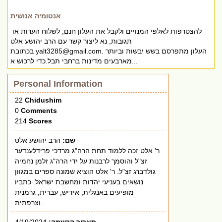
אנטומיה אנושית
להצטרפות לאלפי המנויים ולקבל את העלון חנם, לשלוח הערות או
תגובות, נא ליצור קשר עם הרב יהושע אלט
. העלון מתפרסם בשש יבשות וביותר
yalt3285@gmail.com
בכתובת
מארבעים מדינות ברחבי תבל.כדי לרכוש א...
Personal Information
22
Chidushim
0
Comments
214
Scores
שם:
הרב יהושע אלט
ר' אלט זכה ללמוד תחת הרה"ג מרדכי פרידלענדער
זצ"ל והוסמך לרבנות על ידי הרה"ג זלמן נחמיה
גולדברג זצ"ל. ר' אלט הוציא שמונה ספרים במגוון
נושאים בעניעי יהדות ומחשבת ישראל. כתביו
מופיעים באנגלית, אידיש, עברית, גרמנית
וצרפתית.