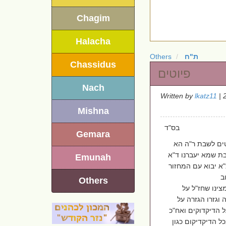
Chagim
Halacha
Others
ת"ח
Chassidus
פיוטים
Nach
Written by
lkatz11
| 
Mishna
בס"ד
Gemara
טים לשבת ר"ה הא
בת שמא יעברנו ד"א
Emunah
"א יבוא עם המחזור
Others
ינו שחז"ל על
וגזרו הגזרה על
 הדיקדוקים ואח"כ
ל הדיקדיקום כגון