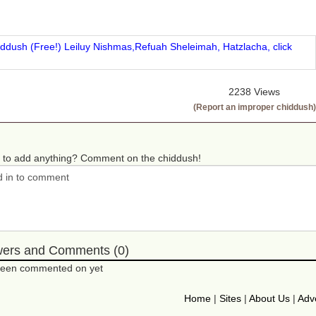
iddush (Free!) Leiluy Nishmas,Refuah Sheleimah, Hatzlacha, click
2238 Views
(Report an improper chiddush)
 to add anything? Comment on the chiddush!
wers and Comments (0)
 been commented on yet
Home
|
Sites
|
About Us
|
Adve