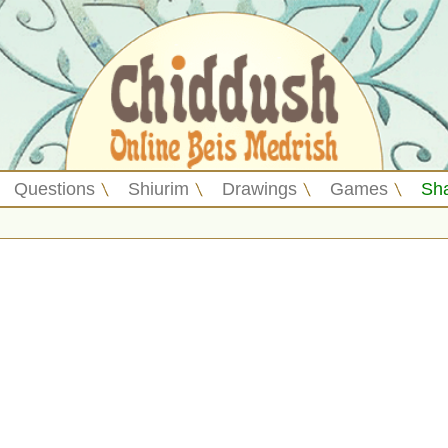
Questions
Shiurim
Drawings
Games
Sh