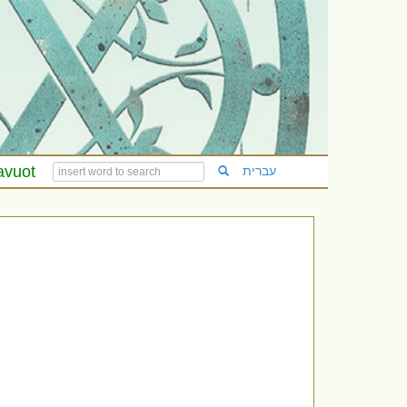
avuot
עברית