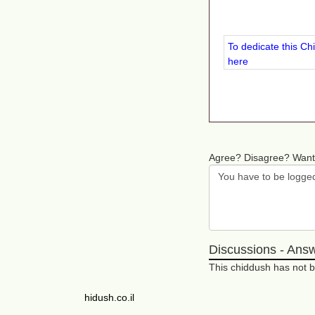
To dedicate this Ch
here
Agree? Disagree? Want
Discussions - Ans
This chiddush has not
hidush.co.il