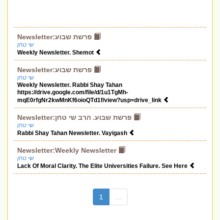
Newsletter:פרשת שבוע
שי טחן
Weekly Newsletter. Shemot
Newsletter:פרשת שבוע
שי טחן
Weekly Newsletter. Rabbi Shay Tahan
https://drive.google.com/file/d/1u1TgMh-
mqE0rfgNr2kwMnKf6oioQTd1f/view?usp=drive_link
Newsletter:פרשת שבוע. הרב שי טחן
שי טחן
Rabbi Shay Tahan Newsletter. Vayigash
Newsletter:Weekly Newsletter
שי טחן
Lack Of Moral Clarity. The Elite Universities Failure. See Here
(current)
1
...