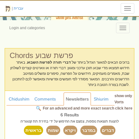
|
עברית
Toggl
navig
Login and categories
Toggle
navigati
Chords פרשת שבוע
ברוכים הבאים למאגר הגדול ביותר של
דברי תורה לפרשת השבוע
. באתר
חידוש תמצאו מדי שבוע תוכן עדכני ומגוון: דברי תורה או ווארטים קצרים לשולחן
שבת, מאמרים מעמיקים, חידושים על הפרשה, סיפורים ומשלים ממיטב
הדרשנים והרבנים. המאגר מסודר לפי חומשים ופרשיות ומאפשר לכם להתכונן
לשבת בצורה הטובה ביותר.
show only
Chidushim
Comments
Newsletters
Shiurim
Vorts
For an advanced and more exact search click here
6 Results
להצגת תוצאות נוספות, צמצם את החיפוש על ידי בחירת תת קטגוריה
דברים
במדבר
ויקרא
שמות
בראשית