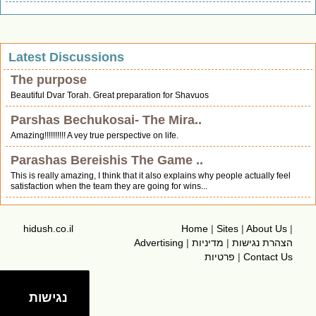
Latest Discussions
The purpose
Beautiful Dvar Torah. Great preparation for Shavuos
Parshas Bechukosai- The Mira..
Amazing!!!!!!!!!! A vey true perspective on life.
Parashas Bereishis The Game ..
This is really amazing, I think that it also explains why people actually feel
satisfaction when the team they are going for wins...
hidush.co.il
Home
|
Sites
|
About Us
|
Advertising
|
מדיניות
|
הצהרת נגישות
פרטיות
|
Contact Us
נגישות