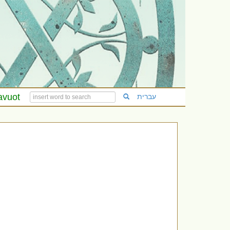
avuot
עברית