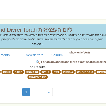
Chidushim and Divrei Torah ליום העצמאות
מדינה, מצוות יישוב הארץ וההודיה להשם על תקומת ישראל. כל מה שצריך כדי להוסיף תוכן ר
מי
קרא עוד...
show only Vorts
ments
Newsletters
Shiurim
For an advanced and more exact search click h
no Results
תעניות
שמחת תורה
שבועות
פסח
פורים
טו בשבט
חנוכה
סוכות
יום העצמאות
(current)
1
...
»