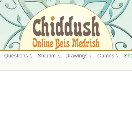
Questions
Shiurim
Drawings
Games
Sh