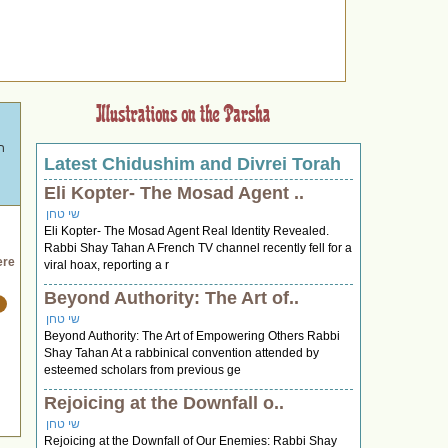
Latest Chidushim and Divrei Torah
ה
הלאו."
Eli Kopter- The Mosad Agent ..
שי טחן
Eli Kopter- The Mosad Agent Real Identity Revealed.
Rabbi Shay Tahan A French TV channel recently fell for a
ere
viral hoax, reporting a r
Beyond Authority: The Art of..
שי טחן
Beyond Authority: The Art of Empowering Others Rabbi
Shay Tahan At a rabbinical convention attended by
esteemed scholars from previous ge
Rejoicing at the Downfall o..
שי טחן
Rejoicing at the Downfall of Our Enemies: Rabbi Shay