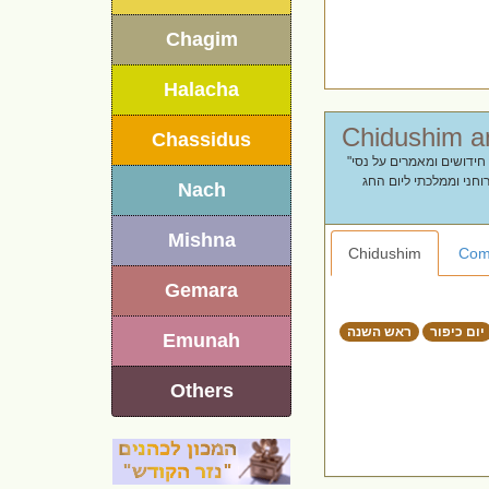
Chagim
Halacha
Chassidus
"חוגגים את ראשית צמיחת גאולתנו. מחפשים דברי תורה ליום העצמאות? באתר חידוש תמצאו חידושים ומאמרים על נסי
וחני וממלכתי ליום החג
Nach
Mishna
Chidushim
Com
Gemara
יום כיפור
ראש השנה
Emunah
Others