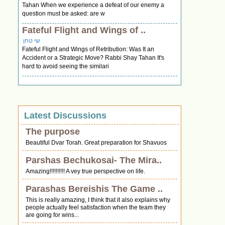
Tahan When we experience a defeat of our enemy a
question must be asked: are w
Fateful Flight and Wings of ..
שי טחן
Fateful Flight and Wings of Retribution: Was It an
Accident or a Strategic Move? Rabbi Shay Tahan It's
hard to avoid seeing the similari
Latest Discussions
The purpose
Beautiful Dvar Torah. Great preparation for Shavuos
Parshas Bechukosai- The Mira..
Amazing!!!!!!!!!! A vey true perspective on life.
Parashas Bereishis The Game ..
This is really amazing, I think that it also explains why
people actually feel satisfaction when the team they
are going for wins...