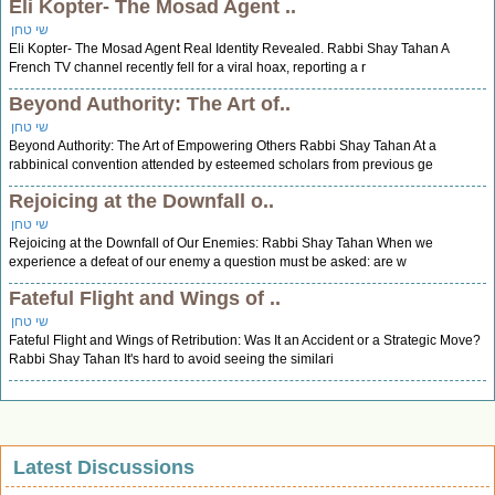
Eli Kopter- The Mosad Agent ..
שי טחן
Eli Kopter- The Mosad Agent Real Identity Revealed. Rabbi Shay Tahan A
French TV channel recently fell for a viral hoax, reporting a r
Beyond Authority: The Art of..
שי טחן
Beyond Authority: The Art of Empowering Others Rabbi Shay Tahan At a
rabbinical convention attended by esteemed scholars from previous ge
Rejoicing at the Downfall o..
שי טחן
Rejoicing at the Downfall of Our Enemies: Rabbi Shay Tahan When we
experience a defeat of our enemy a question must be asked: are w
Fateful Flight and Wings of ..
שי טחן
Fateful Flight and Wings of Retribution: Was It an Accident or a Strategic Move?
Rabbi Shay Tahan It's hard to avoid seeing the similari
Latest Discussions