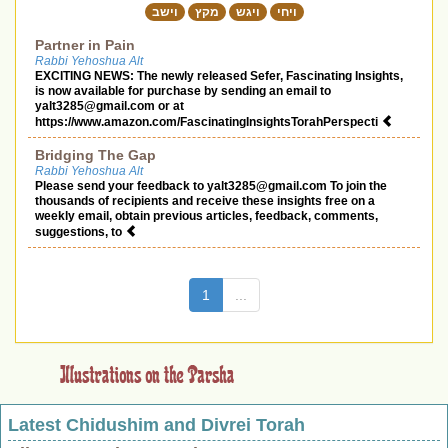
ויחי
ויגש
מקץ
וישב
Partner in Pain
Rabbi Yehoshua Alt
EXCITING NEWS: The newly released Sefer, Fascinating Insights,
is now available for purchase by sending an email to
yalt3285@gmail.com
or at
https://www.amazon.com/FascinatingInsightsTorahPerspecti
Bridging The Gap
Rabbi Yehoshua Alt
Please send your feedback to
yalt3285@gmail.com
To join the
thousands of recipients and receive these insights free on a
weekly email, obtain previous articles, feedback, comments,
suggestions, to
(current)
1
...
Latest Chidushim and Divrei Torah