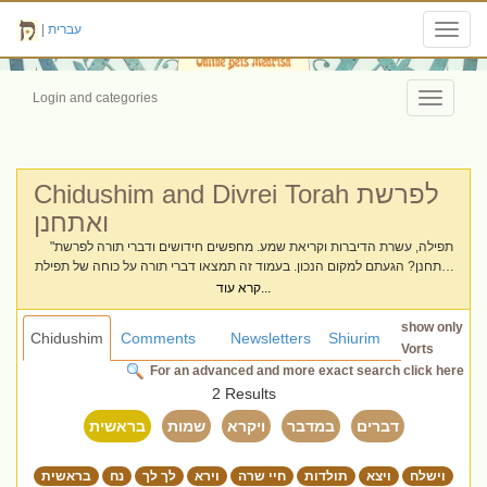
|
עברית
Toggl
navig
Login and categories
Toggle
navigati
Chidushim and Divrei Torah לפרשת
ואתחנן
"תפילה, עשרת הדיברות וקריאת שמע. מחפשים חידושים ודברי תורה לפרשת
ואתחנן? הגעתם למקום הנכון. בעמוד זה תמצאו דברי תורה על כוחה של תפילת
תחנונים, חשיבות העברת המסורת לילדים והקשר הנצחי בינינו לבין הבורא.
קרא עוד...
מיטב הוורטים והרעיונות מחכים לכם לקריאה ושיתוף."
show only
Chidushim
Comments
Newsletters
Shiurim
Vorts
For an advanced and more exact search click here
2 Results
דברים
במדבר
ויקרא
שמות
בראשית
וישלח
ויצא
תולדות
חיי שרה
וירא
לך לך
נח
בראשית