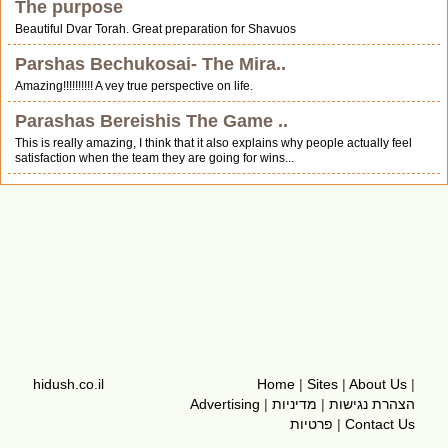
The purpose
Beautiful Dvar Torah. Great preparation for Shavuos
Parshas Bechukosai- The Mira..
Amazing!!!!!!!!!! A vey true perspective on life.
Parashas Bereishis The Game ..
This is really amazing, I think that it also explains why people actually feel
satisfaction when the team they are going for wins...
hidush.co.il
Home
|
Sites
|
About Us
|
Advertising
|
מדיניות
|
הצהרת נגישות
פרטיות
|
Contact Us